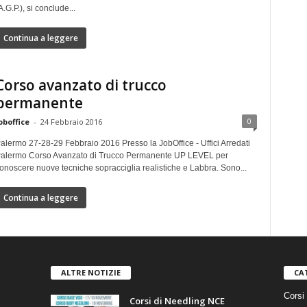
A.G.P.), si conclude...
Continua a leggere
Corso avanzato di trucco
permanente
0
oboffice
-
24 Febbraio 2016
alermo 27-28-29 Febbraio 2016 Presso la JobOffice - Uffici Arredati
alermo Corso Avanzato di Trucco Permanente UP LEVEL per
onoscere nuove tecniche sopracciglia realistiche e Labbra. Sono...
Continua a leggere
ALTRE NOTIZIE
CA
Corsi 
Corsi di Needling NCE