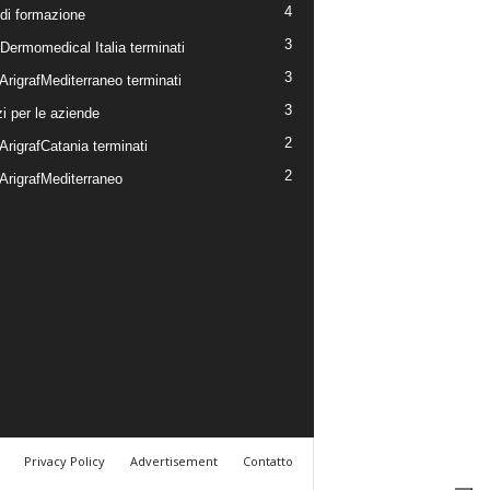
4
 di formazione
3
 Dermomedical Italia terminati
3
ArigrafMediterraneo terminati
3
i per le aziende
2
ArigrafCatania terminati
2
 ArigrafMediterraneo
Privacy Policy
Advertisement
Contatto