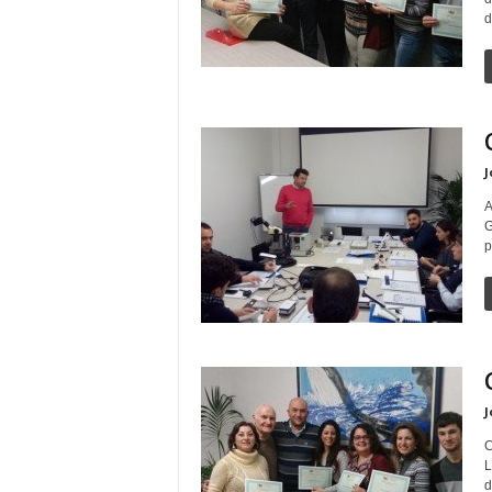
d
J
A
G
p
J
C
L
d