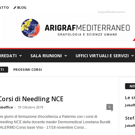
ATTO
BLOG
ArigrafMediterraneo
ARREDATI
SALA RIUNIONI
UFFICI VIRTUALI E SERVIZI
TI
PROSSIMI CORSI
NE
Le s
Corsi di Needling NCE
Joboff
0
oboffice
-
19 Ottobre 2019
re giorni di formazione d'eccellenza a Palermo con i corsi di
Stef
eedling NCE della docente master Dermomedical Loredana Buratti.
Joboff
ALERMO Corso base Viso - 17/18 novembre Corso...