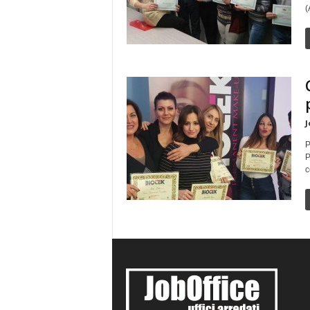
(
J
P
P
c