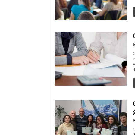
J
C
c
A
d
J
C
d