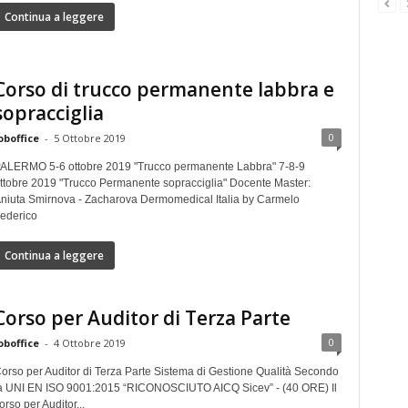
Continua a leggere
Corso di trucco permanente labbra e
sopracciglia
0
oboffice
-
5 Ottobre 2019
ALERMO 5-6 ottobre 2019 "Trucco permanente Labbra" 7-8-9
ttobre 2019 "Trucco Permanente sopracciglia" Docente Master:
niuta Smirnova - Zacharova Dermomedical Italia by Carmelo
ederico
Continua a leggere
Corso per Auditor di Terza Parte
0
oboffice
-
4 Ottobre 2019
orso per Auditor di Terza Parte Sistema di Gestione Qualità Secondo
a UNI EN ISO 9001:2015 “RICONOSCIUTO AICQ Sicev” - (40 ORE) Il
orso per Auditor...