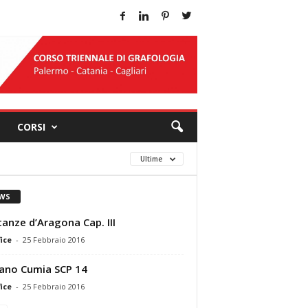
CORSI
Ultime
WS
tanze d’Aragona Cap. III
ice
-
25 Febbraio 2016
ano Cumia SCP 14
ice
-
25 Febbraio 2016