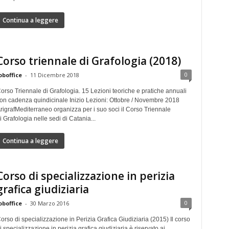
Continua a leggere
Corso triennale di Grafologia (2018)
0
oboffice
-
11 Dicembre 2018
orso Triennale di Grafologia. 15 Lezioni teoriche e pratiche annuali
on cadenza quindicinale Inizio Lezioni: Ottobre / Novembre 2018
rigrafMediterraneo organizza per i suo soci il Corso Triennale
i Grafologia nelle sedi di Catania...
Continua a leggere
Corso di specializzazione in perizia
grafica giudiziaria
0
oboffice
-
30 Marzo 2016
orso di specializzazione in Perizia Grafica Giudiziaria (2015) Il corso
i specializzazione in perizia grafica giudiziaria è riservato ai