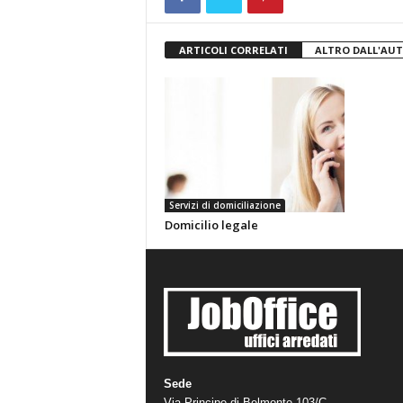
ARTICOLI CORRELATI
ALTRO DALL'AU
Servizi di domiciliazione
Domicilio legale
Sede
Via Principe di Belmonte 103/C