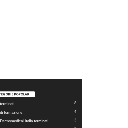
TEGORIE POPOLARI
8
terminati
4
 di formazione
3
 Dermomedical Italia terminati