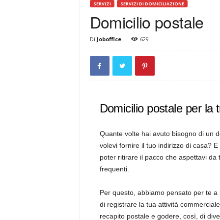
SERVIZI
SERVIZI DI DOMICILIAZIONE
a
Domicilio postale
t
i
Di
Joboffice
629
Domicilio postale per la t
Quante volte hai avuto bisogno di un dom
volevi fornire il tuo indirizzo di casa? 
poter ritirare il pacco che aspettavi
frequenti.
Per questo, abbiamo pensato per te a
di registrare la tua attività commerciale
recapito postale e godere, così, di diver