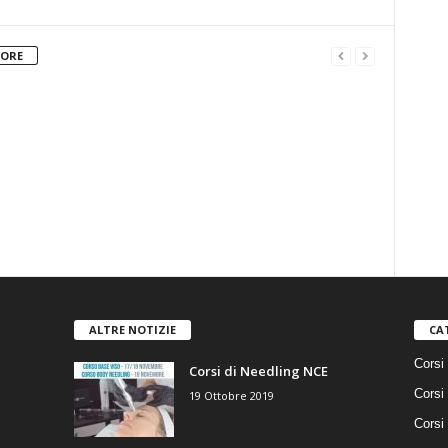
TORE
ALTRE NOTIZIE
CA
Corsi 
Corsi di Needling NCE
Corsi
19 Ottobre 2019
Corsi