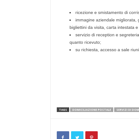
ricezione e smistamento di corri
immagine aziendale migliorata, gr
bigliettini da visita, carta intestata e
servizio di reception e segreteri
quanto ricevuto;
su richiesta, accesso a sale riuni
TAGS
DOMICILIAZIONE POSTALE
SERVIZI DI DOM