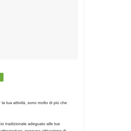
e
r la tua attività, sono molto di più che
cio tradizionale adeguato alle tue
e attrezzature, nessuna attivazione di