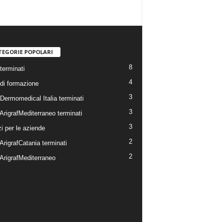
TEGORIE POPOLARI
8
terminati
4
 di formazione
3
 Dermomedical Italia terminati
3
ArigrafMediterraneo terminati
3
i per le aziende
2
ArigrafCatania terminati
2
 ArigrafMediterraneo