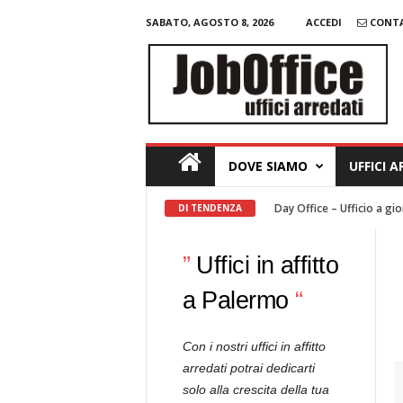
SABATO, AGOSTO 8, 2026
ACCEDI
CONT
J
o
b
O
f
f
i
c
e
U
f
DOVE SIAMO
UFFICI 
f
i
c
i
Ufficio a ore – Hour Offic
DI TENDENZA
A
r
r
e
”
Uffici in affitto
d
a
t
a Palermo
“
i
Con i nostri uffici in affitto
arredati potrai dedicarti
solo alla crescita della tua