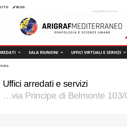
ATTO
BLOG
ArigrafMediterraneo
ARREDATI
SALA RIUNIONI
UFFICI VIRTUALI E SERVIZI
e
Uffici arredati e servizi
…via Principe di Belmonte 103/