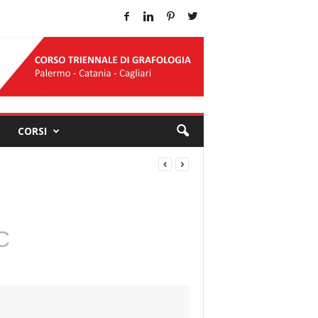
CORSI
C