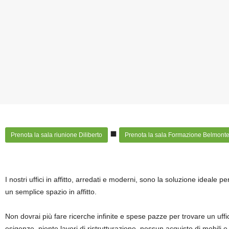
Prenota la sala riunione Diliberto
Prenota la sala Formazione Belmont
I nostri uffici in affitto, arredati e moderni, sono la soluzione ideale pe
un semplice spazio in affitto.
Non dovrai più fare ricerche infinite e spese pazze per trovare un uffi
esigenze, niente lavori di ristrutturazione, nessun acquisto di mobili 