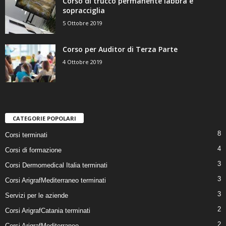
Corso di trucco permanente labbra e
sopracciglia
5 Ottobre 2019
Corso per Auditor di Terza Parte
4 Ottobre 2019
CATEGORIE POPOLARI
8
Corsi terminati
4
Corsi di formazione
3
Corsi Dermomedical Italia terminati
3
Corsi ArigrafMediterraneo terminati
3
Servizi per le aziende
2
Corsi ArigrafCatania terminati
2
Corsi ArigrafMediterraneo