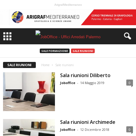
ArigrafMediterraneo
SALE FORMAZIONE
SALE RIUNIONI
SALE RIUNIONI
Home
Sale riunioni
Sala riunioni Diliberto
Joboffice
-
14 Maggio 2019
0
Sala riunioni Archimede
Joboffice
-
12 Dicembre 2018
0